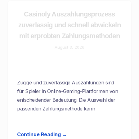
Casinoly Auszahlungsprozess
zuverlässig und schnell abwickeln
mit erprobten Zahlungsmethoden
August 3, 2026
Zügige und zuverlässige Auszahlungen sind
für Spieler in Online-Gaming-Plattformen von
entscheidender Bedeutung. Die Auswahl der
passenden Zahlungsmethode kann
Continue Reading →