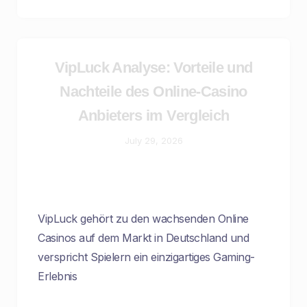
VipLuck Analyse: Vorteile und
Nachteile des Online-Casino
Anbieters im Vergleich
July 29, 2026
VipLuck gehört zu den wachsenden Online
Casinos auf dem Markt in Deutschland und
verspricht Spielern ein einzigartiges Gaming-
Erlebnis