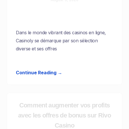
Dans le monde vibrant des casinos en ligne,
Casinoly se démarque par son sélection
diverse et ses offres
Continue Reading →
Comment augmenter vos profits
avec les offres de bonus sur Rivo
Casino