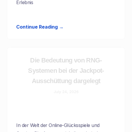
Erlebnis
Continue Reading →
Die Bedeutung von RNG-
Systemen bei der Jackpot-
Ausschüttung dargelegt
July 24, 2026
In der Welt der Online-Glücksspiele und