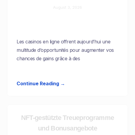
August 3, 2026
Les casinos en ligne offrent aujourd’hui une
multitude d’opportunités pour augmenter vos
chances de gains grâce à des
Continue Reading →
NFT-gestützte Treueprogramme
und Bonusangebote