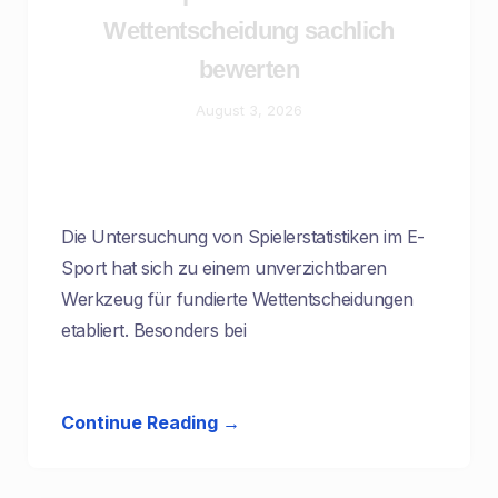
Wettentscheidung sachlich
bewerten
August 3, 2026
Die Untersuchung von Spielerstatistiken im E-
Sport hat sich zu einem unverzichtbaren
Werkzeug für fundierte Wettentscheidungen
etabliert. Besonders bei
Continue Reading →